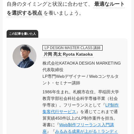
自身のタイミングと状況に合わせて、
最適なルート
を選択する視点
を養いましょう。
この記事を書いた人
LP DESIGN MASTER CLASS 講師
片岡 亮太 Ryota Kataoka
株式会社KATAOKA DESIGN MARKETING
代表取締役
LP専門Webデザイナー / Webコンサルタ
ント・セミナー講師
1986年生まれ。札幌市在住。早稲田大学
教育学部社会科社会科学専修卒業（社会
学専攻）。フリーランスとして『
LP制作
集客代行サービス
』を通じてこれまで通
算実績450件以上のLP制作案件を担当。
著書に『
Web制作フリーランス入門講
座
』『
みるみる成果が上がる！ランディ