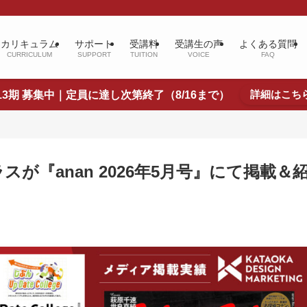
カリキュラム
サポート
受講料
受講生の声
よくある質問
CURRICULUM
SUPPORT
TUITION
VOICE
FAQ
詳細はこち
13期 募集中｜定員に達し次第終了（8/16まで）
が『anan 2026年5月号』にて掲載＆